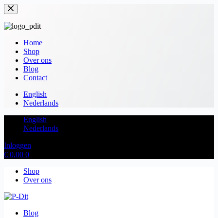
Ga
naar
de
inhoud
Home
Shop
Over ons
Blog
Contact
English
Nederlands
English
Nederlands
Inloggen
Winkelwagen
€
0,00
0
Shop
Over ons
Blog